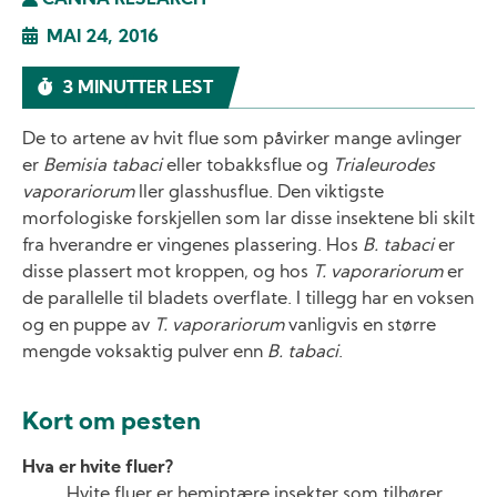
CANNA RESEARCH
MAI 24, 2016
3 MINUTTER LEST
De to artene av hvit flue som påvirker mange avlinger
er
Bemisia tabaci
eller tobakksflue og
Trialeurodes
vaporariorum
ller glasshusflue. Den viktigste
morfologiske forskjellen som lar disse insektene bli skilt
fra hverandre er vingenes plassering. Hos
B. tabaci
er
disse plassert mot kroppen, og hos
T. vaporariorum
er
de parallelle til bladets overflate. I tillegg har en voksen
og en puppe av
T. vaporariorum
vanligvis en større
mengde voksaktig pulver enn
B. tabaci
.
Kort om pesten
Hva er hvite fluer?
Hvite fluer er hemiptære insekter som tilhører