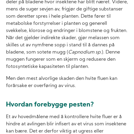
deler på bladene hvor insektene har blitt næret. Videre,
mens de suger sevjen av, frigjør de giftige substanser
som deretter spres i hele planten. Dette fører til
metabolske forstyrrelser i planten og generell
svekkelse, klorose og endringer i blomstene og frukten.
Når det gjelder indirekte skader, gjør melassen som
skilles ut av nymfrene sopp i stand til å dannes på
bladene, som sotete mugg (
Capnodium sp.
). Denne
muggen fungerer som en skjerm og redusere den
fotosyntetiske kapasiteten til planten.
Men den mest alvorlige skaden den hvite fluen kan
forårsake er overføring av virus.
Hvordan forebygge pesten?
Et av hovedmålene med å kontrollere hvite fluer er å
hindre at avlingen blir infisert av et virus som insektene
kan bære. Det er derfor viktig at ugress eller