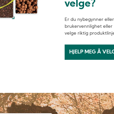
velge?
Er du nybegynner eller
brukervennlighet eller
velge riktig produktlinj
HJELP MEG Å VEL