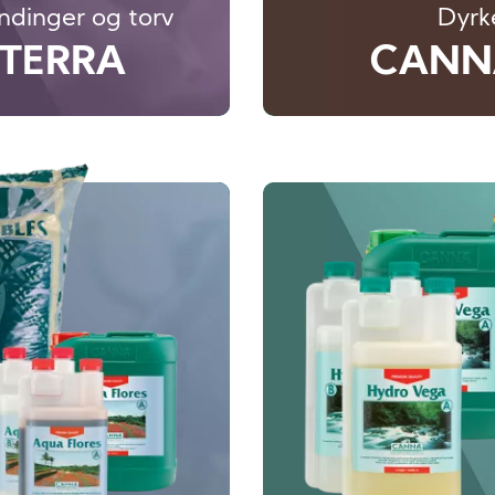
ndinger og torv
Dyrke
TERRA
CANN
Image
Image