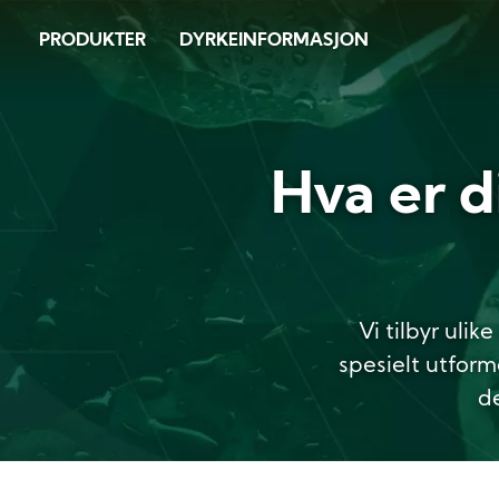
Image
Skip
PRODUKTER
DYRKEINFORMASJON
to
main
content
Hva er d
Vi tilbyr ulik
spesielt utform
d