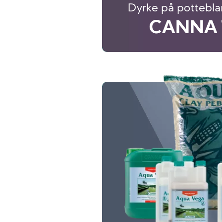
Dyrke på pottebla
CANNA 
Image
Image