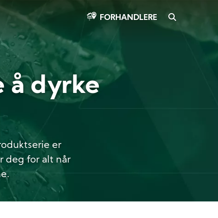
SEARCH
FORHANDLERE
e å dyrke
produktserie er
 deg for alt når
e.