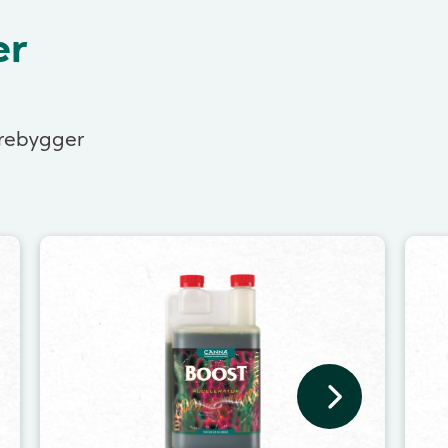
er
orebygger
Image