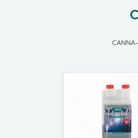
C
CANNA-ti
Image