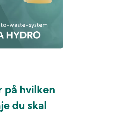
n-to-waste-system
A HYDRO
r på hvilken
je du skal