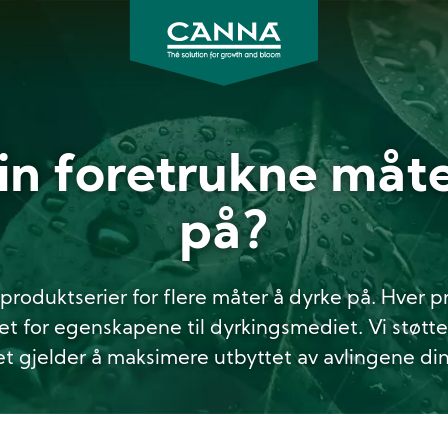
CANNA
Norge
in foretrukne måt
på?
e produktserier for flere måter å dyrke på. Hver 
et for egenskapene til dyrkingsmediet. Vi støtter
et gjelder å maksimere utbyttet av avlingene din