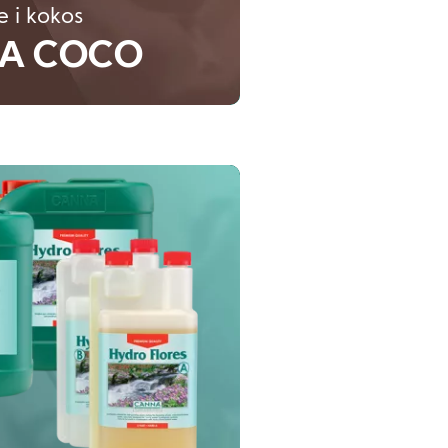
 i kokos
A COCO