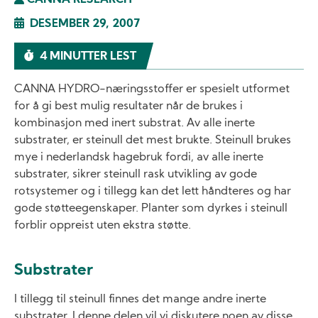
CANNA RESEARCH
DESEMBER 29, 2007
4 MINUTTER LEST
CANNA HYDRO-næringsstoffer er spesielt utformet
for å gi best mulig resultater når de brukes i
kombinasjon med inert substrat. Av alle inerte
substrater, er steinull det mest brukte. Steinull brukes
mye i nederlandsk hagebruk fordi, av alle inerte
substrater, sikrer steinull rask utvikling av gode
rotsystemer og i tillegg kan det lett håndteres og har
gode støtteegenskaper. Planter som dyrkes i steinull
forblir oppreist uten ekstra støtte.
Substrater
I tillegg til steinull finnes det mange andre inerte
substrater. I denne delen vil vi diskutere noen av disse,