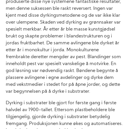
produserte disse nye systemene fantastiske resultater,
men denne suksessen ble raskt reversert. Ingen var
kjent med disse dyrkingsmetodene og de var ikke klar
over ulempene. Skaden ved dyr­king av grønnsaker var
spesielt merkbar. År etter år ble masse kunstgjødsel
brukt og skapte problemer i blandestrukturen og i
jordas fruktbarhet. De samme avlingene ble dyrket år
etter år i monokultur i jorda. Monokulturene
frembrakte deretter mengder av pest. Blandinger som
inneholdt pest var spesielt vanskelige å motvirke. En
god løsning var nødvendig raskt. Bøndene begynte å
plassere avlingene i egne avdelinger og dyrke dem
med vekstmedier i stedet for på åpne jorder, og dette
var begynnelsen på å dyrke i substrater.
Dyrking i substrater ble gjort for første gang i første
halvdel av 1900-tallet. Ettersom plastbeholdere ble
tilgjengelig, gjorde dyrking i substrater bet­ydelig
fremgang. Produksjonen kunne økes og auto­matiseres.