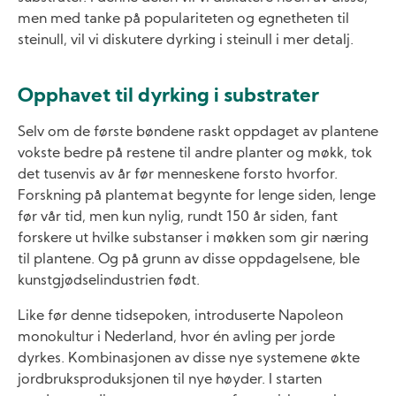
men me­d tanke på populariteten og egnetheten til
steinull, vil vi diskutere dyrking i steinull i mer detalj.
Opphavet til dyrking i substrater
Selv om de første bøndene raskt oppdaget av plantene
vokste bedre på restene til andre planter og møkk, tok
det tusenvis av år før menneskene forsto hvorfor.
Forskning på plantemat begynte for lenge siden, lenge
før vår tid, men kun nylig, rundt 150 år siden, fant
forskere ut hvilke substanser i møkken som gir næring
til plantene. Og på grunn av disse oppdagelsene, ble
kunstgjødselindustrien født.
Like før denne tidsepoken, introduserte Napoleon
monokultur i Nederland, hvor én avling per jorde
dyrkes. Kombinasjonen av disse nye systemene økte
jordbruksproduksjonen til nye høyder. I starten