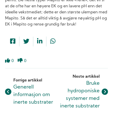
perlitt. De fleste typer Mapito er ikke «rene», det vil si
at de ofte har en høyere EK og en lavere pH enn det
ideelle vekstmediet; dette er den største ule­mpen med
Mapito. Så det er alltid vik­tig å avgjøre nøyaktig pH og
EK i Mapito og rense grundig før bruk!
0
0
Like
Dislike
Neste artikkel
Forrige artikkel
Bruke
Generell
hydroponiske
informasjon om
systemer med
inerte substrater
inerte substrater