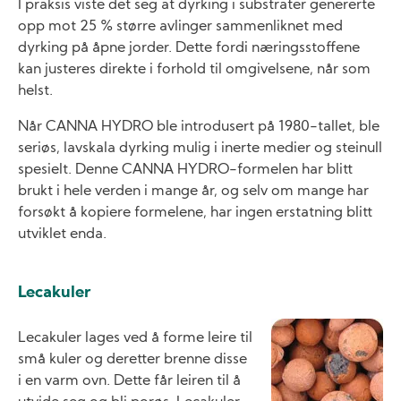
I praksis viste det seg at dyrking i substrater genererte
opp mot 25 % større avlinger sammenliknet med
dyrking på åpne jorder. Dette fordi næ­ringsstoffene
kan justeres direkte i forhold til omgivelsene, når som
helst.
Når CANNA HYDRO ble introdusert på 1980-tallet, ble
seriøs, lavskala dyrking mulig i inerte medier og steinull
spesielt. Denne CANNA HYDRO-formelen har blitt
brukt i hele verden i mange år, og selv om mange har
forsøkt å kopiere formelene, har ingen erstatning blitt
utviklet enda.
Lecakuler
Image
Lecakuler lages ved å forme leire til
små kuler og deretter brenne disse
i en varm ovn. Dette får leiren til å