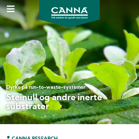
Skip
to
main
content
Dyrke på run-to-waste-systemer
Steinull og andre inerte
substrater