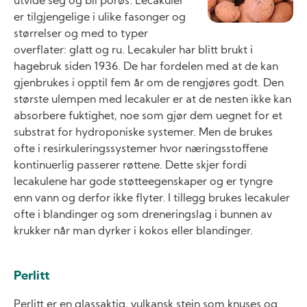
utvide seg og bli porøs. Lecakuler
er tilgjengelige i ulike fasonger og
størrelser og med to typer
overflater: glatt og ru. Lecakuler har blitt brukt i
hagebruk siden 1936. De har fordelen med at de kan
gjenbrukes i opptil fem år om de rengjøres godt. Den
største ulempen med lecakuler er at de nesten ikke kan
absorbere fuktighet, noe som gjør dem uegnet for et
substrat for hydroponiske systemer. Men de brukes
ofte i resirkuleringssystemer hvor næringsstoffene
kontinuerlig passerer røttene. Dette skjer fordi
lecakulene har gode støtteegenskaper og er tyngre
enn vann og derfor ikke flyter. I tillegg brukes lecakuler
ofte i blandinger og som dreneringslag i bunnen av
krukker når man dyrker i kokos eller blandinger.
Perlitt
Perlitt er en glassaktig, vulkansk stein som knuses og